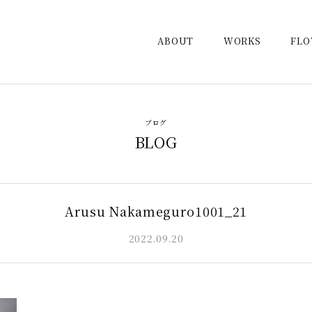
ABOUT
WORKS
FL
ブログ
BLOG
Arusu Nakameguro1001_21
2022.09.20