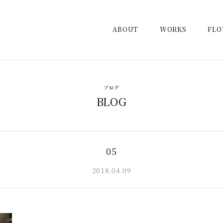
ABOUT
WORKS
FL
ブログ
BLOG
05
2018.04.09