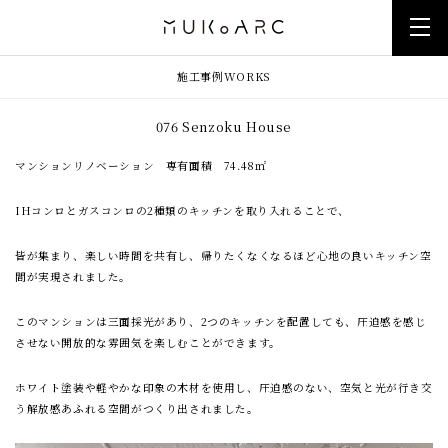
施工事例
WORKS
076 Senzoku House
マンションリノベーション 専有面積 74.48㎡
IHコンロとガスコンロの2種類のキッチンを取り入れることで、
皆が集まり、楽しい時間を共有し、帰りたくなくなるほど心地の良いキッチン空
間が実現されました。
このマンションは三面採光があり、2つのキッチンを配置しても、圧迫感を感じ
させない開放的な雰囲気を楽しむことができます。
ホワイト塗装や軽やかな印象の木材を使用し、圧迫感のない、空気と光が行き交
う解放感あふれる空間がつくり出されました。