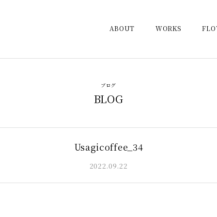
ABOUT
WORKS
FL
ブログ
BLOG
Usagicoffee_34
2022.09.22