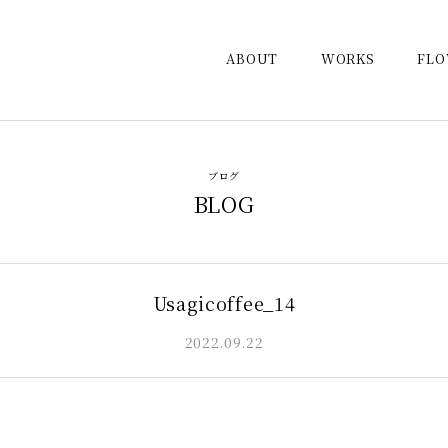
ABOUT
WORKS
FL
ブログ
BLOG
Usagicoffee_14
2022.09.22